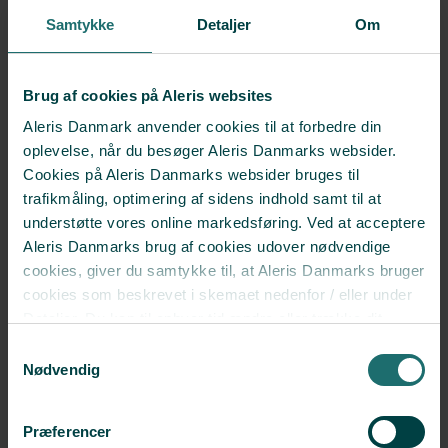
grundig fertilitetsudredning.
Læs mere
Samtykke
Detaljer
Om
HSU
Brug af cookies på Aleris websites
Med en HSU kan vores fertilitetsspecialister undersøge
Aleris Danmark anvender cookies til at forbedre din
passageforholdene i æggelederne.
oplevelse, når du besøger Aleris Danmarks websider.
Læs mere
Cookies på Aleris Danmarks websider bruges til
trafikmåling, optimering af sidens indhold samt til at
Sædanalyse
understøtte vores online markedsføring. Ved at acceptere
Aleris Danmarks brug af cookies udover nødvendige
Sædanalysen er en del af fertilitetsudredningen og bruges til at
cookies, giver du samtykke til, at Aleris Danmarks bruger
vurdere hvilken fertilitetsbehandling, der er optimal.
Læs mere
cookies som beskrevet i skemaet nedenfor / eller under
Detaljer. Du kan til enhver tid ændre eller trække dit
samtykke tilbage i cookieoversigten.
Læs mere
Tryk enter for at alle se resultater
Samtykkevalg
om vores brug af cookies.
Nødvendig
Deaktiverer du cookies, kan du opleve, at visse sider,
som kræver cookies, ikke kan vises korrekt.
Vi har en vision om en balanceret fertilitetsbehandling med tid til
Præferencer
hver enkelt og plads til individuel behandling. Du skal have ro til at