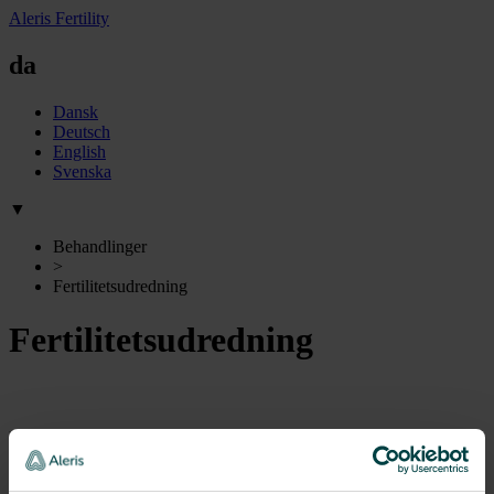
Aleris Fertility
da
Dansk
Deutsch
English
Svenska
▼
Behandlinger
>
Fertilitetsudredning
Fertilitetsudredning
Indledende undersøgelse
For at give jer de bedste chancer for at blive gravide, foretager vi en