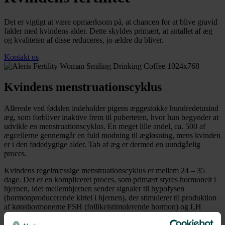
Det er vigtigt at være opmærksom på, at chancen for at blive gravid
falder med kvindens alder. Dette skyldes primært, at antallet af æg
og kvaliteten af disse reduceres, jo ældre du bliver.
Kontakt os
Kvindens menstruationscyklus
Allerede ved fødslen indeholder pigens æggestokke hundredetusind
æg, som forbliver inaktive frem til puberteten, hvor hun begynder at
udvikle en menstruationscyklus. En meget lille andel, ca. 500 af
ægcellerne gennemgår en fuld modning til ægløsning, mens kvinden
er i den fødedygtige alder. Tab af æg er dermed en uundgåelig
proces.
Kvindens regelmæssige menstruationscyklus er mellem 24 – 35
dage. Det er en kompliceret proces, som primært styres hormonelt i
hjernen, idet mellemhjernen sender signaler til hypofysen
(hormonproducerende kirtel i hjernen), der stimulerer til produktion
af kønshormonerne FSH (follikelstimulerende hormon) og LH
(luteiniserende hormon).