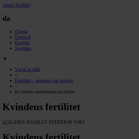
Aleris Fertility
da
Dansk
Deutsch
English
Svenska
▼
Værd at vide
>
Fertilitet – kroppen og psyken
>
Kvindens menstruationscyklus
Kvindens fertilitet
Kvindens fertilitet