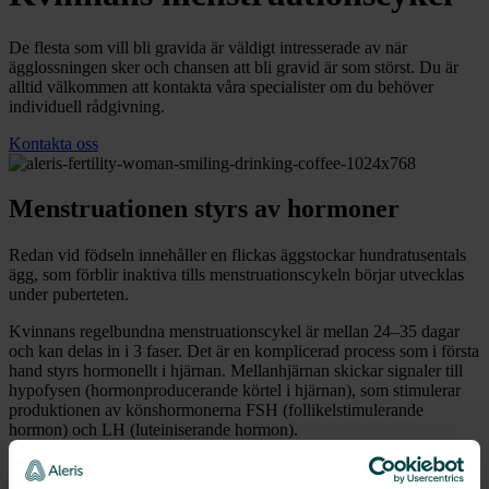
De flesta som vill bli gravida är väldigt intresserade av när
ägglossningen sker och chansen att bli gravid är som störst. Du är
alltid välkommen att kontakta våra specialister om du behöver
individuell rådgivning.
Kontakta oss
Menstruationen styrs av hormoner
Redan vid födseln innehåller en flickas äggstockar hundratusentals
ägg, som förblir inaktiva tills menstruationscykeln börjar utvecklas
under puberteten.
Kvinnans regelbundna menstruationscykel är mellan 24–35 dagar
och kan delas in i 3 faser. Det är en komplicerad process som i första
hand styrs hormonellt i hjärnan. Mellanhjärnan skickar signaler till
hypofysen (hormonproducerande körtel i hjärnan), som stimulerar
produktionen av könshormonerna FSH (follikelstimulerande
hormon) och LH (luteiniserande hormon).
Menstruationscykel