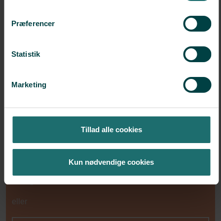
Beställning av donatorsperma
Före varje ny behandling måste du komma ihåg att beställa
Præferencer
donatorsperma från spermabanken.
MER INFORMATION
Statistik
Marketing
Tillad alle cookies
Kom på ett inledande samtal
Kun nødvendige cookies
Ring
+45 38 17 07 40
eller