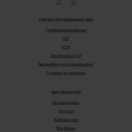
FERTILITETSBEHANDLING
Fertilitetsbehandlinger
IVF
ICSI
Insemination IUI
Behandling med äggdonation
Frysning av embryon
INFORMATION
Bli äggdonator
Om oss
Kontakta oss
Bra länkar