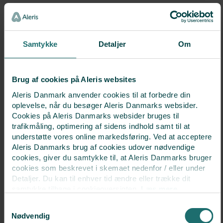
Om du vill veta mer om
Samtykke
Detaljer
Om
Brug af cookies på Aleris websites
Aleris Danmark anvender cookies til at forbedre din
Ärftliga sjukdomar
oplevelse, når du besøger Aleris Danmarks websider.
Enligt de danska reglerna för assisterad befruktning är vi
Cookies på Aleris Danmarks websider bruges til
skyldiga att se till att du känner till följande:
trafikmåling, optimering af sidens indhold samt til at
understøtte vores online markedsføring. Ved at acceptere
MER INFORMATION
Aleris Danmarks brug af cookies udover nødvendige
cookies, giver du samtykke til, at Aleris Danmarks bruger
cookies som beskrevet i skemaet nedenfor / eller under
Detaljer. Du kan til enhver tid ændre eller trække dit
samtykke tilbage i cookieoversigten.
Læs mere
om vores brug af cookies.
Samtykkevalg
Deaktiverer du cookies, kan du opleve, at visse sider,
Nødvendig
som kræver cookies, ikke kan vises korrekt.