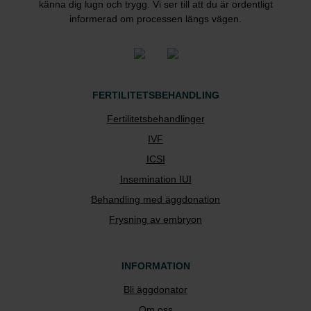
känna dig lugn och trygg. Vi ser till att du är ordentligt
informerad om processen längs vägen.
FERTILITETSBEHANDLING
Fertilitetsbehandlinger
IVF
ICSI
Insemination IUI
Behandling med äggdonation
Frysning av embryon
INFORMATION
Bli äggdonator
Om oss