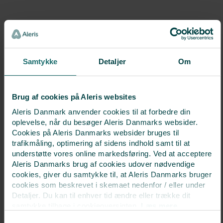
Samtykke
Detaljer
Om
Er du kunde med
påloggingsinformasjon?
Brug af cookies på Aleris websites
Logg inn med brukernavn og passord og få tilgang til
Fertility Online
Aleris Danmark anvender cookies til at forbedre din
oplevelse, når du besøger Aleris Danmarks websider.
LOGGA IN HÄR
Cookies på Aleris Danmarks websider bruges til
trafikmåling, optimering af sidens indhold samt til at
understøtte vores online markedsføring. Ved at acceptere
Aleris Danmarks brug af cookies udover nødvendige
cookies, giver du samtykke til, at Aleris Danmarks bruger
cookies som beskrevet i skemaet nedenfor / eller under
Detaljer. Du kan til enhver tid ændre eller trække dit
Praktisk information
samtykke tilbage i cookieoversigten.
Læs mere
om vores brug af cookies.