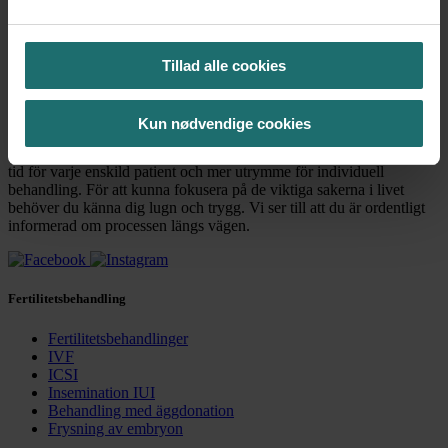
Ring
+45 38 17 07 40
eller
Kontakta oss
Tillad alle cookies
Tryck på enter för att se resultat
Kun nødvendige cookies
Vi har en vision om en mer balanserad fertilitetsbehandling med mer
tid för varje enskild patient och mer utrymme för individuell
behandling. För att kunna fokusera på de viktiga sakerna i livet
behöver du känna dig lugn och trygg. Vi ser till att du är ordentligt
informerad om processen längs vägen.
Fertilitetsbehandling
Fertilitetsbehandlinger
IVF
ICSI
Insemination IUI
Behandling med äggdonation
Frysning av embryon