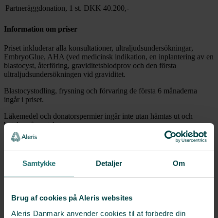
Partneräggdonation, 1 st.
DKK
40.200,-
Information om priser
Priset inkluderar alla konsultationer, ultraljudsundersökningar
,
EmbryoGlue, AHA (ved medicinsk indikation, en inplantering av en
blastocyst,
återföring, graviditetsblodprov och den första
ultraljudsundersökningen vid graviditet.
Blastocystodling, frysning och förvaring de första 6 månaderna
ingår i priset.
Läkemedel och donatorspermier ingår inte utan hämtas ut och
betalas på apoteket.
Det finns möjlighet att köpa tilläggstjänster, t.ex. FET,
endometrieskrapning (priming).
Samtykke
Detaljer
Om
Vi sätter bara tillbaka en blastocyst, eftersom äggdonatorn är ung
och risken för tvillingar är stor. En tvillinggraviditet efter
äggdonation ger ökad risk för havandeskapsförgiftning och högt
blodtryck.
Brug af cookies på Aleris websites
Alla priser inkluderar den lagstadgade patientförsäkringen på 6 %
Aleris Danmark anvender cookies til at forbedre din