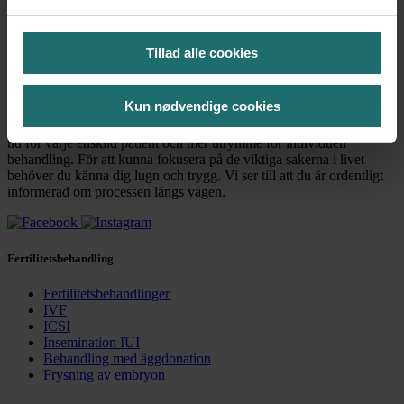
Tryck på enter för att se resultat
Tillad alle cookies
Kun nødvendige cookies
Vi har en vision om en mer balanserad fertilitetsbehandling med mer
tid för varje enskild patient och mer utrymme för individuell
behandling. För att kunna fokusera på de viktiga sakerna i livet
behöver du känna dig lugn och trygg. Vi ser till att du är ordentligt
informerad om processen längs vägen.
Fertilitetsbehandling
Fertilitetsbehandlinger
IVF
ICSI
Insemination IUI
Behandling med äggdonation
Frysning av embryon