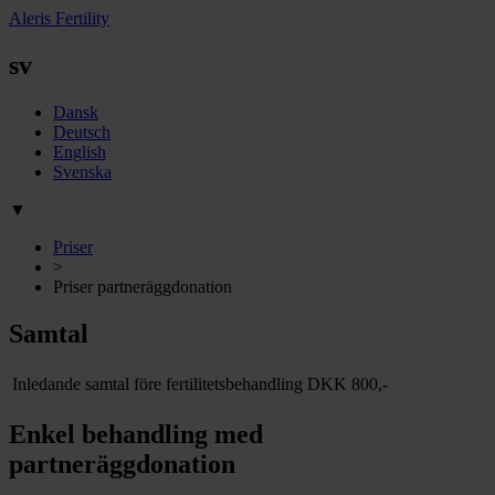
Aleris Fertility
sv
Dansk
Deutsch
English
Svenska
▼
Priser
>
Priser partneräggdonation
Samtal
Inledande samtal före fertilitetsbehandling
DKK
800,-
Enkel behandling med
partneräggdonation