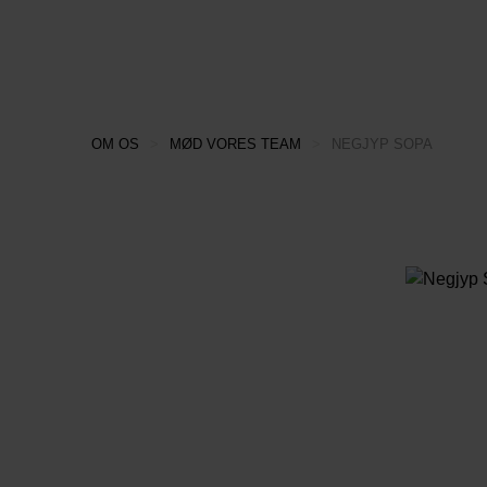
OM OS
>
MØD VORES TEAM
>
NEGJYP SOPA