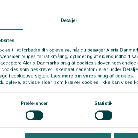
ART cycle in ovulatory 
Sep 12. Reprod Biomed 
Detaljer
Jun;50(6):104449,
https
Effectiveness and safety of
Nordics and Switzerland 
ebsites
interventional study Fron
ies til at forbedre din oplevelse, når du besøger Aleris Danma
10.3389/fendo.2025.1613
bsider bruges til trafikmåling, optimering af sidens indhold sam
https://pubmed.ncbi.nl
t acceptere Aleris Danmarks brug af cookies udover nødvendige
The prevalence of late-fo
r cookies som beskrevet i skemaet nedenfor / eller under Detalje
the ongoing pregnancy rat
bage i cookieoversigten.
Læs mere om vores brug af cookies.
study of an RCT Article:
du opleve, at visse sider, som kræver cookies, ikke kan vises k
2023, Published online: 
https://www.tandfonlin
Kumulative live birth rates
Præferencer
Statistik
ART cyclin ovulatory wo
september 2024,
https:/
Psychosocial and physic
undergoing immediate ver