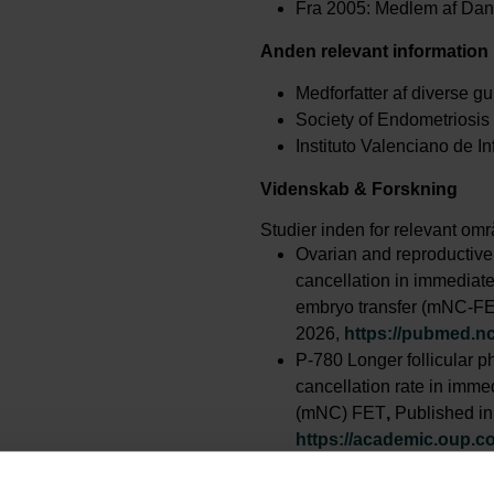
Fra 2005: Medlem af Dans
Anden relevant information
Medforfatter af diverse gui
Society of Endometriosis
Instituto Valenciano de Inf
Videnskab
& Forskning
Studier inden for relevant omr
Ovarian and reproductive 
cancellation in immediate
embryo transfer (mNC-FE
2026,
https://pubmed.nc
P-780 Longer follicular p
cancellation rate in imme
(mNC) FET
,
Published i
https://academic.oup.c
login=false
Cumulative live birth rates