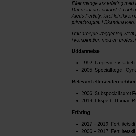
Efter mange års erfaring med fe
Danmark og i udlandet, i det of
Aleris Fertility, fordi klinikke
privathospital i Skandinavien.
I mit arbejde lægger jeg vægt
i kombination med en profess
Uddannelse
1992: Lægevidenskabel
2005: Speciallæge i Gynæ
Relevant efter-/videreuddan
2006: Subspecialiseret Fer
2019: Ekspert i Human Rep
Erfaring
2017 – 2019: Fertilitetsk
2006 – 2017: Fertilitetskl