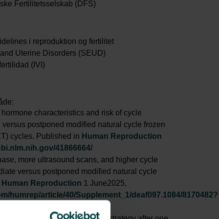
ke Fertilitetsselskab (DFS)
delines i reproduktion og fertilitet
 and Uterine Disorders (SEUD)
ertilidad (IVI)
åde:
hormone characteristics and risk of cycle
 versus postponed modified natural cycle frozen
T) cycles. Published in
Human Reproduction
bi.nlm.nih.gov/41866664/
hase, more ultrasound scans, and higher cycle
diate versus postponed modified natural cycle
n
Human Reproduction
1 June2025,
om/humrep/article/40/Supplement_1/deaf097.1084/8170482?
 in a freeze-all or fresh transfer strategy after one