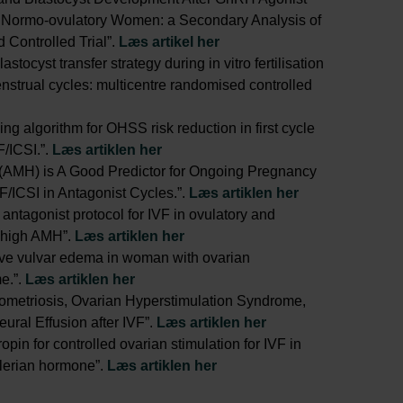
n Normo-ovulatory Women: a Secondary Analysis of
 Controlled Trial”.
Læs artikel her
astocyst transfer strategy during in vitro fertilisation
nstrual cycles: multicentre randomised controlled
 algorithm for OHSS risk reduction in first cycle
F/ICSI.”.
Læs artiklen her
 (AMH) is A Good Predictor for Ongoing Pregnancy
ICSI in Antagonist Cycles.”.
Læs artiklen her
ntagonist protocol for IVF in ovulatory and
h high AMH”.
Læs artiklen her
ive vulvar edema in woman with ovarian
e.”.
Læs artiklen her
ometriosis, Ovarian Hyperstimulation Syndrome,
eural Effusion after IVF”.
Læs artiklen her
tropin for controlled ovarian stimulation for IVF in
̈llerian hormone”.
Læs artiklen her