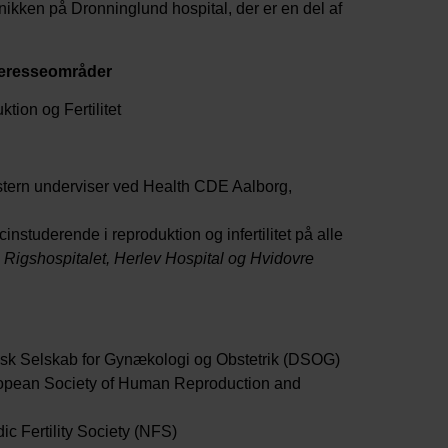
inikken på Dronninglund hospital, der er en del af
teresseområder
ion og Fertilitet
stern underviser ved Health CDE Aalborg,
nstuderende i reproduktion og infertilitet på alle
:
Rigshospitalet, Herlev Hospital og Hvidovre
sk Selskab for Gynækologi og Obstetrik (DSOG)
opean Society of Human Reproduction and
c Fertility Society (NFS)