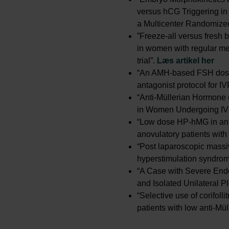
versus hCG Triggering i
a Multicenter Randomized
”Freeze-all versus fresh bl
in women with regular me
trial”.
Læs artikel her
“An AMH-based FSH dosing
antagonist protocol for IV
“Anti-Müllerian Hormone
in Women Undergoing IVF/
“Low dose HP-hMG in an a
anovulatory patients wit
“Post laparoscopic mass
hyperstimulation syndrom
“A Case with Severe End
and Isolated Unilateral Pl
“Selective use of corifolli
patients with low anti-Mu