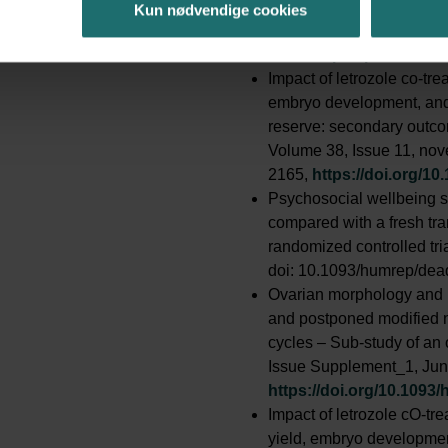
embryo transfer after ova
Kun nødvendige cookies
randomized controlled tri
2024,
https://pubmed.nc
Impact of letrozole co-tre
embryo development, and 
reserve: secondary outco
Volume 38, Issue 11, no
2165,
https://doi.org/1
Psychosocial wellbeing sho
compared with a fresh tra
randomized controlled tr
doi: 10.1093/humrep/de
Ovarian morphology and l
and postponed modified n
cycles – Sub-study of a
Issue Supplement_1, Jun
https://doi.org/10.109
Impact of letrozole cO-tr
yield, embryo development,