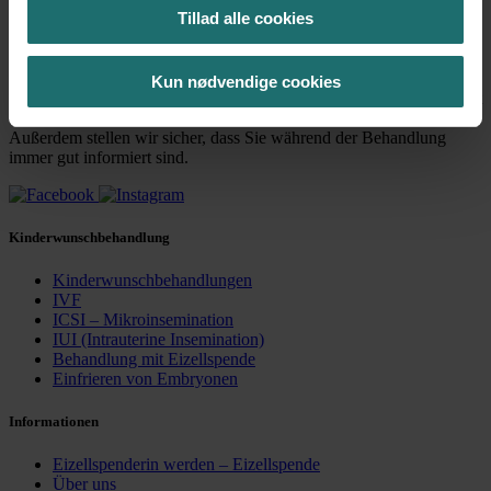
Tillad alle cookies
Wir möchten eine optimal abgestimmte Kinderwunschbehandlung
bieten, bei der wir uns wirklich Zeit für Sie nehmen und mehr Raum
Kun nødvendige cookies
für eine individuelle Behandlung ist. Sie sollen sich in aller Ruhe mit
den Fragen beschäftigen können, die für Sie am wichtigsten sind.
Außerdem stellen wir sicher, dass Sie während der Behandlung
immer gut informiert sind.
Kinderwunschbehandlung
Kinderwunschbehandlungen
IVF
ICSI – Mikroinsemination
IUI (Intrauterine Insemination)
Behandlung mit Eizellspende
Einfrieren von Embryonen
Informationen
Eizellspenderin werden – Eizellspende
Über uns