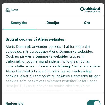
örtlich betäubt. Wenn die Lokalanästhesie wirkt, wird mit
einer dünnen Kanüle eine kleine Gewebeprobe
entnommen, die sofort in unserem Labor untersucht wird.
Anschließend ruhen Sie 15-30 Minuten im
Samtykke
Detaljer
Om
Kinderwunschzentrum.
Patienteninformationen downloaden
Brug af cookies på Aleris websites
Nach der TESE
Aleris Danmark anvender cookies til at forbedre din
oplevelse, når du besøger Aleris Danmarks websider.
Wenn die Betäubung nachlässt, können leichte Schmerzen
Cookies på Aleris Danmarks websider bruges til
in den Hoden auftreten. In der Regel können Paracetamol
trafikmåling, optimering af sidens indhold samt til at
(Panodil, Pinex oder Pamol) und NSAID (Ipren, Brufen,
understøtte vores online markedsføring. Ved at acceptere
Voltaren usw.) die Beschwerden lindern. Sollten große
Aleris Danmarks brug af cookies udover nødvendige
Schmerzen, starke Schwellungen der Hoden und/oder
cookies, giver du samtykke til, at Aleris Danmarks bruger
Fieber auftreten, wenden Sie sich bitte an die
cookies som beskrevet i skemaet nedenfor / eller under
Kinderwunschklinik, Ihren Hausarzt oder den ärztlichen
Detaljer. Du kan til enhver tid ændre eller trække dit
Notdienst im Großraum Kopenhagen unter der Rufnummer
samtykke tilbage i cookieoversigten.
Læs mere
1813.
om vores brug af cookies.
Samtykkevalg
Deaktiverer du cookies, kan du opleve, at visse sider,
Es besteht das Risiko, dass wir keine brauchbaren
Nødvendig