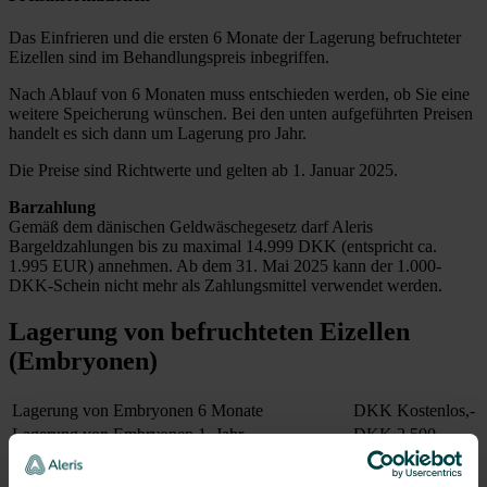
Das Einfrieren und die ersten 6 Monate der Lagerung befruchteter
Eizellen sind im Behandlungspreis inbegriffen.
Nach Ablauf von 6 Monaten muss entschieden werden, ob Sie eine
weitere Speicherung wünschen. Bei den unten aufgeführten Preisen
handelt es sich dann um Lagerung pro Jahr.
Die Preise sind Richtwerte und gelten ab 1. Januar 2025.
Barzahlung
Gemäß dem dänischen Geldwäschegesetz darf Aleris
Bargeldzahlungen bis zu maximal 14.999 DKK (entspricht ca.
1.995 EUR) annehmen. Ab dem 31. Mai 2025 kann der 1.000-
DKK-Schein nicht mehr als Zahlungsmittel verwendet werden.
Lagerung von befruchteten Eizellen
(Embryonen)
Lagerung von Embryonen 6 Monate
DKK
Kostenlos,-
Lagerung von Embryonen 1. Jahr
DKK
2.500,-
Lagerung von Embryonen 2. Jahr
DKK
3.500,-
Lagerung von Embryonen 3. Jahr
DKK
4.500,-