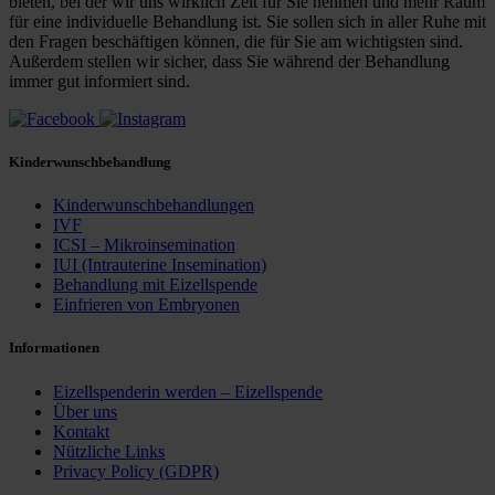
bieten, bei der wir uns wirklich Zeit für Sie nehmen und mehr Raum
für eine individuelle Behandlung ist. Sie sollen sich in aller Ruhe mit
den Fragen beschäftigen können, die für Sie am wichtigsten sind.
Außerdem stellen wir sicher, dass Sie während der Behandlung
immer gut informiert sind.
Kinderwunschbehandlung
Kinderwunschbehandlungen
IVF
ICSI – Mikroinsemination
IUI (Intrauterine Insemination)
Behandlung mit Eizellspende
Einfrieren von Embryonen
Informationen
Eizellspenderin werden – Eizellspende
Über uns
Kontakt
Nützliche Links
Privacy Policy (GDPR)