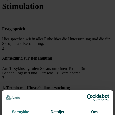
Stimulation
1
Erstgespräch
Hier sprechen wir in aller Ruhe über die Untersuchung und die für
Sie optimale Behandlung.
2
Anmeldung zur Behandlung
Am 1. Zyklustag rufen Sie an, um einen Termin für
Behandlungsstart und Ultraschall zu vereinbaren.
3
1. Termin mit Ultraschalluntersuchung
Am 2. oder 3. Zyklustag erfolgt ein Ultraschall. Ist alles in Ordnung,
beginnt die FSH-Stimulation.
4
Samtykke
Detaljer
Om