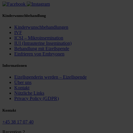
Kinderwunschbehandlung
Kinderwunschbehandlungen
IVF
ICSI – Mikroinsemination
IUI (Intrauterine Insemination)
Behandlung mit Eizellspende
Einfrieren von Embryonen
Informationen
Eizellspenderin werden – Eizellspende
Über uns
Kontakt
Nützliche Links
Privacy Policy (GDPR)
Kontakt
+45 38 17 07 40
Reception 2