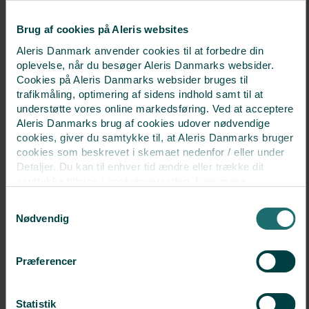
erfolgt ein Schwangerschaftstest in Form einer
Brug af cookies på Aleris websites
Blutuntersuchung.
Aleris Danmark anvender cookies til at forbedre din
oplevelse, når du besøger Aleris Danmarks websider.
10
Ultraschalluntersuchung in der
Cookies på Aleris Danmarks websider bruges til
Schwangerschaft
trafikmåling, optimering af sidens indhold samt til at
understøtte vores online markedsføring. Ved at acceptere
Bei einem positiven Schwangerschaftstest
Aleris Danmarks brug af cookies udover nødvendige
nehmen wir ca. 3 Wochen später eine weitere
cookies, giver du samtykke til, at Aleris Danmarks bruger
Ultraschalluntersuchung vor.
cookies som beskrevet i skemaet nedenfor / eller under
Detaljer. Du kan til enhver tid ændre eller trække dit
samtykke tilbage i cookieoversigten.
Læs mere
PATIENTENINFORMATIONEN DOWNLOADEN
om vores brug af cookies.
Samtykkevalg
Deaktiverer du cookies, kan du opleve, at visse sider,
Nødvendig
som kræver cookies, ikke kan vises korrekt.
Præferencer
Statistik