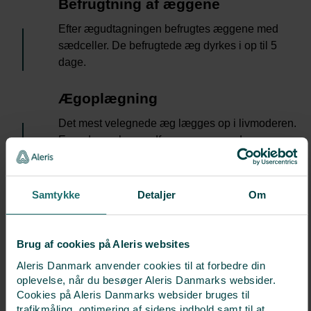
7
Befrugtning af æggene
Efter ægudtagningen befrugtes æggene med
sædceller. De befrugtede æg dyrkes i op til 5
dage.
8
Ægoplægning
Det mest velegnede æg lægges op i livmoderen.
Egnede æg kan nedfryses og anvendes senere.
9
Graviditetstesten
Samtykke
Detaljer
Om
Ca. 16 dage efter ægudtagningen skal du have
taget en graviditetstest i form af en blodprøve.
Brug af cookies på Aleris websites
10
Graviditetsskanning
Aleris Danmark anvender cookies til at forbedre din
Er graviditetstesten positiv, foretager vi en
oplevelse, når du besøger Aleris Danmarks websider.
Cookies på Aleris Danmarks websider bruges til
ultralydsskanning ca. 3 uger efter.
trafikmåling, optimering af sidens indhold samt til at