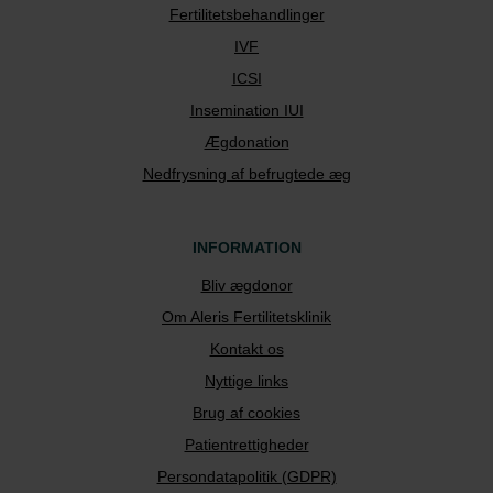
Fertilitetsbehandlinger
IVF
ICSI
Insemination IUI
Ægdonation
Nedfrysning af befrugtede æg
INFORMATION
Bliv ægdonor
Om Aleris Fertilitetsklinik
Kontakt os
Nyttige links
Brug af cookies
Patientrettigheder
Persondatapolitik (GDPR)