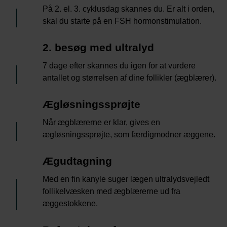
På 2. el. 3. cyklusdag skannes du. Er alt i orden,
skal du starte på en FSH hormonstimulation.
4
2. besøg med ultralyd
7 dage efter skannes du igen for at vurdere
antallet og størrelsen af dine follikler (ægblærer).
5
Ægløsningssprøjte
Når ægblærerne er klar, gives en
ægløsningssprøjte, som færdigmodner æggene.
6
Ægudtagning
Med en fin kanyle suger lægen ultralydsvejledt
follikelvæsken med ægblærerne ud fra
æggestokkene.