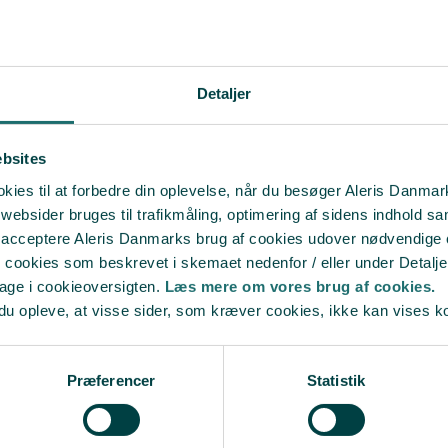
Detaljer
ebsites
ion og behandlingens forløb.
ies til at forbedre din oplevelse, når du besøger Aleris Danma
bsider bruges til trafikmåling, optimering af sidens indhold sam
t acceptere Aleris Danmarks brug af cookies udover nødvendige
r cookies som beskrevet i skemaet nedenfor / eller under Detalje
bage i cookieoversigten.
Læs mere om vores brug af cookies.
du opleve, at visse sider, som kræver cookies, ikke kan vises k
artner eller fra en sæddonor.
Præferencer
Statistik