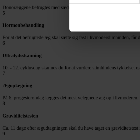
Donoræggene befrugtes med sædceller. Herefter dyrkes de i op til 5 da
5
Hormonbehandling
For at det befrugtede æg skal sætte sig fast i livmoderslimhinden, få
6
Ultralydsskanning
10. - 12. cyklusdag skannes du for at vurdere slimhindens tykkelse, o
7
Ægoplægning
På 6. progesterondag lægges det mest velegnede æg op i livmoderen.
8
Graviditetstesten
Ca. 11 dage efter ægudtagningen skal du have taget en graviditetstest 
9