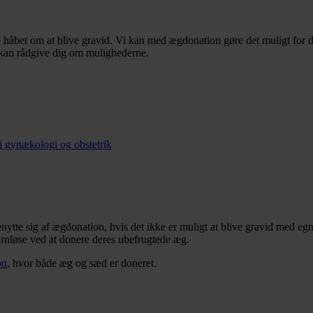
åbet om at blive gravid. Vi kan med ægdonation gøre det muligt for dig
g kan rådgive dig om mulighederne.
i gynækologi og obstetrik
benytte sig af ægdonation, hvis det ikke er muligt at blive gravid med e
 barnløse ved at donere deres ubefrugtede æg.
on
, hvor både æg og sæd er doneret.