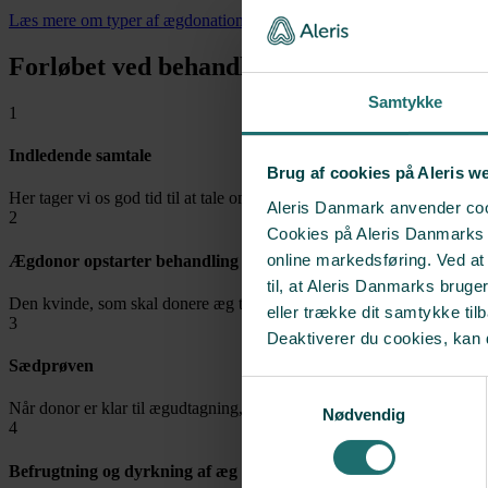
Læs mere om typer af ægdonationer
Forløbet ved behandling med ægdonation
Samtykke
1
Indledende samtale
Brug af cookies på Aleris w
Her tager vi os god tid til at tale om fordele og ulemper ved ægdonat
Aleris Danmark anvender cook
2
Cookies på Aleris Danmarks we
online markedsføring. Ved a
Ægdonor opstarter behandling
til, at Aleris Danmarks bruge
Den kvinde, som skal donere æg til dig, starter behandlingen op.
eller trække dit samtykke til
3
Deaktiverer du cookies, kan 
Sædprøven
Samtykkevalg
Når donor er klar til ægudtagning, skal vi bruge en sædprøve fra din p
Nødvendig
4
Befrugtning og dyrkning af æg