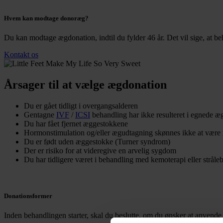
Hvem kan modtage donoræg?
Du kan modtage ægdonation, indtil du fylder 46 år. Det vil sige, at be
Kontakt os
Årsager til at vælge ægdonation
Du er gået tidligt i overgangsalderen
Gentagne
IVF
/
ICSI
behandling har ikke resulteret i egnede æ
Du har fået fjernet æggestokkene
Hormonstimulation og/eller ægudtagning skønnes ikke at være m
Du er født uden æggestokke (Turner syndrom)
Der er risiko for at videregive en arvelig sygdom
Du har tidligere været i behandling med kemoterapi eller stråle
Donationsformer
Inden behandlingen starter, skal du beslutte, om du ønsker at anvend