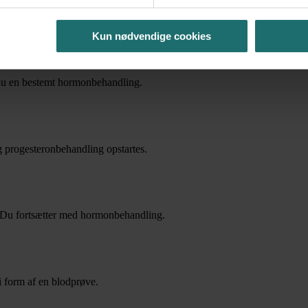
ge, før de nedfryses.
Kun nødvendige cookies
r du en bestemt hormonbehandling.
g progesteronbehandling opstartes.
 Du fortsætter med hormonbehandling.
i form af en blodprøve.