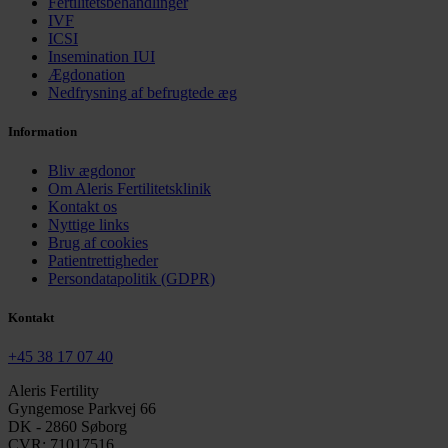
Fertilitetsbehandlinger
IVF
ICSI
Insemination IUI
Ægdonation
Nedfrysning af befrugtede æg
Information
Bliv ægdonor
Om Aleris Fertilitetsklinik
Kontakt os
Nyttige links
Brug af cookies
Patientrettigheder
Persondatapolitik (GDPR)
Kontakt
+45 38 17 07 40
Aleris Fertility
Gyngemose Parkvej 66
DK - 2860 Søborg
CVR: 71017516