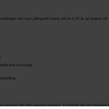
handlingen skal være påbegyndt senest, når du er 45 år, og stopper, når 
g
edicinsk forsvarligt
behandling
e en anonym eller Ikke-anonym ægdonor. Vi vejleder dig om forskellen p