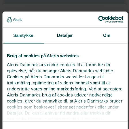
Ægoplægning
Oplægning af æg er normalt uden smerter og tager kun få
minutter. Vi lægger som oftest ét æg op.
Samtykke
Detaljer
Om
LÆS MERE
Brug af cookies på Aleris websites
Aleris Danmark anvender cookies til at forbedre din
oplevelse, når du besøger Aleris Danmarks websider.
Cookies på Aleris Danmarks websider bruges til
trafikmåling, optimering af sidens indhold samt til at
understøtte vores online markedsføring. Ved at acceptere
TESA
Aleris Danmarks brug af cookies udover nødvendige
cookies, giver du samtykke til, at Aleris Danmarks bruger
Selv om du ikke har sædceller i sædprøven, kan vi i nogle
cookies som beskrevet i skemaet nedenfor / eller under
tilfælde godt udtage sædcellerne direkte fra testiklen vha.
Detaljer. Du kan til enhver tid ændre eller trække dit
TESA.
samtykke tilbage i cookieoversigten.
Læs mere
om vores brug af cookies.
Samtykkevalg