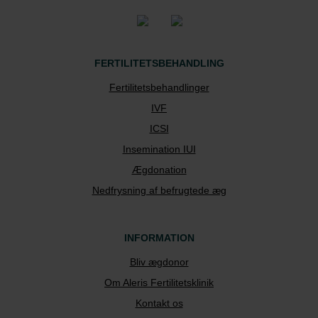
FERTILITETSBEHANDLING
Fertilitetsbehandlinger
IVF
ICSI
Insemination IUI
Ægdonation
Nedfrysning af befrugtede æg
INFORMATION
Bliv ægdonor
Om Aleris Fertilitetsklinik
Kontakt os