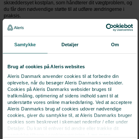
skræddersyet kostplan, som håndterer dit vægtproblem, og
du får den nødvendige støtte til at udføre ændringerne i
praksis.
Ændringer i kosten bør ske før og under
fertilitetsbehandlingen. Det er en fordel at fortsætte med
diætistvejledning gennem graviditet og amning, så
Samtykke
Detaljer
Om
kostplaner kan optimeres til de ændrede behov.
Husk at det er muligt at få tilskud til diætistvejledning via
sygeforsikringen ”danmark” eller anden sundhedsforsikring.
Brug af cookies på Aleris websites
Aleris Danmark anvender cookies til at forbedre din
oplevelse, når du besøger Aleris Danmarks websider.
Cookies på Aleris Danmarks websider bruges til
trafikmåling, optimering af sidens indhold samt til at
understøtte vores online markedsføring. Ved at acceptere
Aleris Danmarks brug af cookies udover nødvendige
cookies, giver du samtykke til, at Aleris Danmarks bruger
cookies som beskrevet i skemaet nedenfor / eller under
Kom ind til en samtale
Detaljer. Du kan til enhver tid ændre eller trække dit
samtykke tilbage i cookieoversigten.
Læs mere