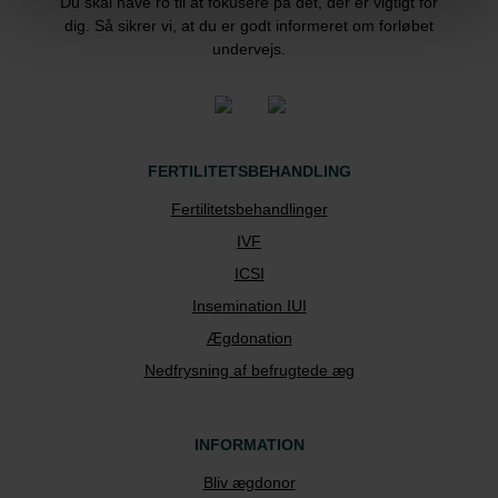
Du skal have ro til at fokusere på det, der er vigtigt for
dig. Så sikrer vi, at du er godt informeret om forløbet
undervejs.
FERTILITETSBEHANDLING
Fertilitetsbehandlinger
IVF
ICSI
Insemination IUI
Ægdonation
Nedfrysning af befrugtede æg
INFORMATION
Bliv ægdonor