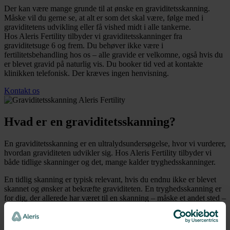
Der kan være mange grunde til at ønske en graviditetsskanning.
Måske vil du gerne se, at alt er som det skal være, følge med i
graviditetens udvikling eller få vished midt i alle tankerne.
Hos Aleris Fertility tilbyder vi graviditetsskanninger fra
graviditetsuge 6 og frem. Du behøver ikke være i
fertilitetsbehandling hos os – alle gravide er velkomne, også hvis du
er blevet gravid på naturlig vis. Du booker tid ved at kontakte
klinikken telefonisk. Der kræves ingen henvisning.
Kontakt os
Hvad er en graviditetsskanning?
En graviditetsskanning er en ultralydsundersøgelse, hvor vi vurderer,
hvordan graviditeten udvikler sig. Hos Aleris Fertility tilbyder vi
både tidlige skanninger og det, mange kalder tryghedsskanninger.
En tidlig skanning er typisk relevant, hvis du endnu ikke er blevet
skannet og ønsker at bekræfte graviditeten. En tryghedsskanning er
for dig, der allerede har været til en skanning – måske et andet sted –
men ønsker at sikre, at alt stadig ser normalt ud.