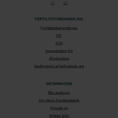
FERTILITETSBEHANDLING
Fertilitetsbehandlinger
IVF
ICSI
Insemination IUI
Ægdonation
Nedfrysning af befrugtede æg
INFORMATION
Bliv ægdonor
Om Aleris Fertilitetsklinik
Kontakt os
Nyttige links