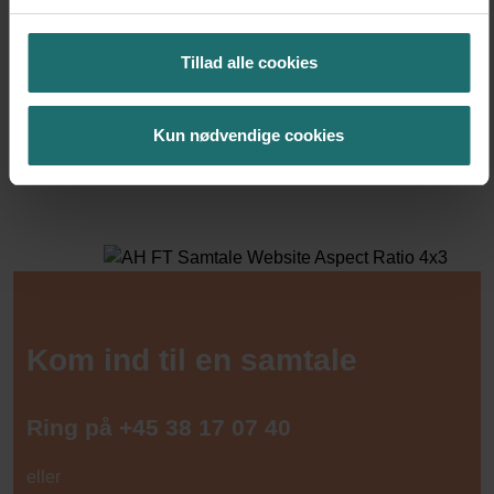
Behandling efter kort protokol foregår inden for samme
menstruationscyklus, mens lang protokol stækker sig over
ca. 7 uger.
Tillad alle cookies
Læs mere om IVF behandling – kort behandling
Kun nødvendige cookies
Læs mere om IVF behandling – lang behandling
Kom ind til en samtale
Ring på
+45 38 17 07 40
eller