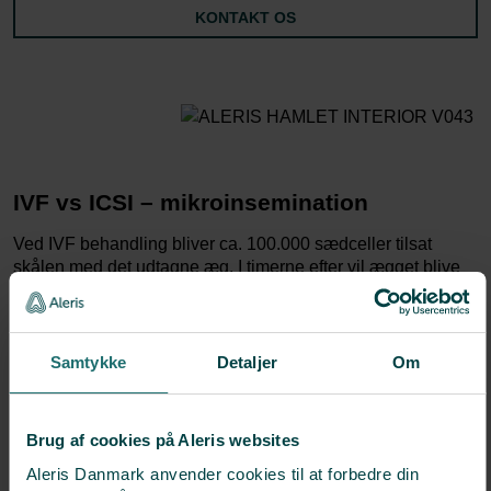
KONTAKT OS
IVF vs ICSI – mikroinsemination
Ved IVF behandling bliver ca. 100.000 sædceller tilsat
skålen med det udtagne æg. I timerne efter vil ægget blive
forsøgt befrugtet af en sædcelle. Hvis IVF ikke fører til
befrugtning og deling af ægget, kan man i stedet overveje
ICSI metoden
også kaldet mikroinsemination. Ved ICSI
hjælpes en enkelt sædcelle ind i ægget med en tynd
Samtykke
Detaljer
Om
pipette.
Læs mere om ICSI
Brug af cookies på Aleris websites
Aleris Danmark anvender cookies til at forbedre din