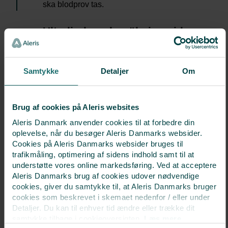
ska blodprov tas.
7
Ultraljudsundersökning vid
graviditet
Om graviditetstestet är positivt gör vi en
Samtykke
Detaljer
Om
ultraljudsundersökning runt tre veckor senare.
LADDA NER PATIENTINFORMATIONEN
Brug af cookies på Aleris websites
Aleris Danmark anvender cookies til at forbedre din
oplevelse, når du besøger Aleris Danmarks websider.
Cookies på Aleris Danmarks websider bruges til
trafikmåling, optimering af sidens indhold samt til at
understøtte vores online markedsføring. Ved at acceptere
Aleris Danmarks brug af cookies udover nødvendige
cookies, giver du samtykke til, at Aleris Danmarks bruger
cookies som beskrevet i skemaet nedenfor / eller under
Kom på ett inledande samtal
Detaljer. Du kan til enhver tid ændre eller trække dit
samtykke tilbage i cookieoversigten.
Læs mere