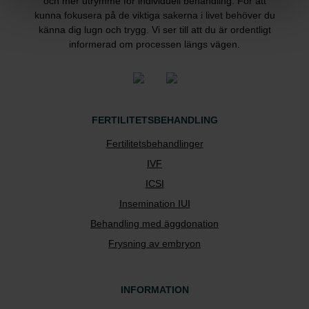
och mer utrymme för individuell behandling. För att
kunna fokusera på de viktiga sakerna i livet behöver du
känna dig lugn och trygg. Vi ser till att du är ordentligt
informerad om processen längs vägen.
FERTILITETSBEHANDLING
Fertilitetsbehandlinger
IVF
ICSI
Insemination IUI
Behandling med äggdonation
Frysning av embryon
INFORMATION