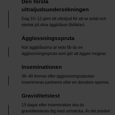
3
Den första
ultraljudsundersökningen
Dag 10–12 görs ett ultraljud för att se antal och
storlek på dina äggblåsor (folliklar).
4
Ägglossningsspruta
När äggblåsorna är redo får du en
ägglossningsspruta som gör att äggen mognar.
5
Inseminationen
36–40 timmar efter ägglossningssprutan
insemineras partnerns eller en donators sperma.
6
Graviditetstest
15 dagar efter insemination ska du
graviditetstesta dig med urinsticka. Är det positivt