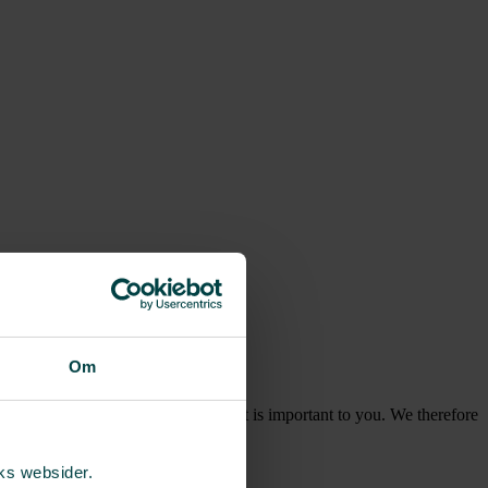
Om
 need peace of mind to focus on what is important to you. We therefore
rks websider.