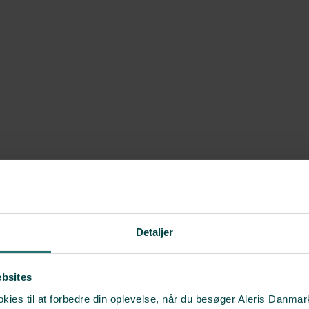
Detaljer
e for each individual and with more room for individual treatment. You
 treatment.
ebsites
ies til at forbedre din oplevelse, når du besøger Aleris Danma