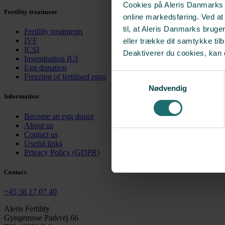
Cookies på Aleris Danmarks we
Fertility treatment
online markedsføring. Ved a
til, at Aleris Danmarks bruge
Fertility treatments
IVF
eller trække dit samtykke til
ICSI
Deaktiverer du cookies, kan 
Insemination IUI
Egg donation
Samtykkevalg
Freezing of fertilised eggs
Nødvendig
Information
Become an egg donor
About us
Contact us
Useful links
Privacy Policy (GDPR)
Contact
+45 38 17 07 40
Aleris Fertility
Gyngemose Parkvej 66