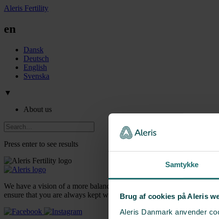
Aleris Fertility
en
Dansk
Deutsch
English
Svenska
▼
About us
Press enter to see results
Samtykke
We have a vision of a more balanced fertility treatment with more tim
ensure that you are always kept well informed about the course of the
Brug af cookies på Aleris w
Aleris Danmark anvender cook