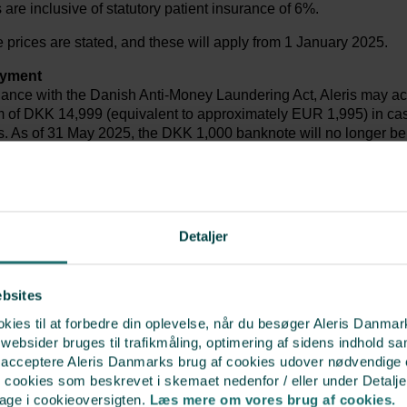
s are inclusive of statutory patient insurance of 6%.
e prices are stated, and these will apply from 1 January 2025.
ayment
dance with the Danish Anti-Money Laundering Act, Aleris may ac
of DKK 14,999 (equivalent to approximately EUR 1,995) in ca
. As of 31 May 2025, the DKK 1,000 banknote will no longer be
 as a means of payment.
Detaljer
ebsites
ies til at forbedre din oplevelse, når du besøger Aleris Danma
call from
bsider bruges til trafikmåling, optimering af sidens indhold sam
t acceptere Aleris Danmarks brug af cookies udover nødvendige
r cookies som beskrevet i skemaet nedenfor / eller under Detalje
bage i cookieoversigten.
Læs mere om vores brug af cookies.