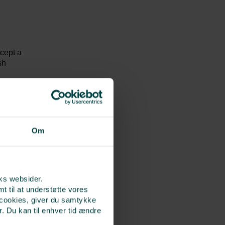
cept a
sh
Om
rks websider.
t til at understøtte vores
 cookies, giver du samtykke
r. Du kan til enhver tid ændre