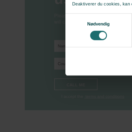
Deaktiverer du cookies, kan 
Please enter your name, country co
Samtykkevalg
will call you.
Nødvendig
CALL ME
I accept the
terms and conditions