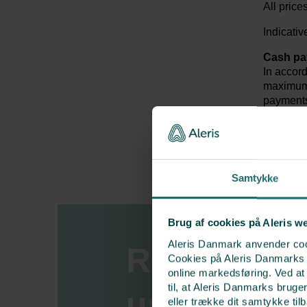
All price
Indicativ
Cash p
In accor
maximum 
payments
accepted
Samtykke
Brug af cookies på Aleris w
Aleris Danmark anvender cook
Request a 
Cookies på Aleris Danmarks we
online markedsføring. Ved a
til, at Aleris Danmarks bruge
us
eller trække dit samtykke til