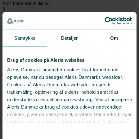
FSH hormonstimulation.
5
3. besøg med ultralyd
7 dage efter skannes du igen for at vurdere antallet og størrelsen af
Samtykke
Detaljer
Om
dine follikler (ægblærer).
6
Ægløsningssprøjte
Brug af cookies på Aleris websites
Når ægblærerne er klar, gives en ægløsningssprøjte, som
Aleris Danmark anvender cookies til at forbedre din
færdigmodner æggene.
oplevelse, når du besøger Aleris Danmarks websider.
7
Cookies på Aleris Danmarks websider bruges til
trafikmåling, optimering af sidens indhold samt til at
Ægudtagning
understøtte vores online markedsføring. Ved at acceptere
Med en fin kanyle suger lægen ultralydsvejledt follikelvæsken med
Aleris Danmarks brug af cookies udover nødvendige
ægblærerne ud fra æggestokkene.
cookies, giver du samtykke til, at Aleris Danmarks bruger
8
cookies som beskrevet i skemaet nedenfor / eller under
Befrugtning af æggene
Detaljer. Du kan til enhver tid ændre eller trække dit
samtykke tilbage i cookieoversigten.
Læs mere
Samtykkevalg