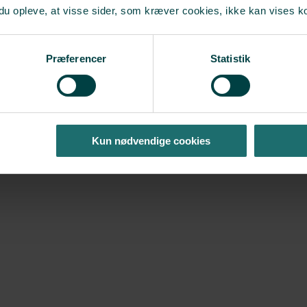
en, A Zedeler, M R Petersen, M L Grøndahl, P F Svendsen, Associatio
du opleve, at visse sider, som kræver cookies, ikke kan vises k
man Reproduction
, 2024
Præferencer
Statistik
enkelt og plads til individuel behandling. Du skal have ro til at fokusere 
Kun nødvendige cookies