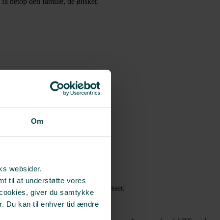
t få netop den familie, de ønsker.
Om
rks websider.
t til at understøtte vores
agelse i relevante kurser og kongresser.
 cookies, giver du samtykke
r. Du kan til enhver tid ændre