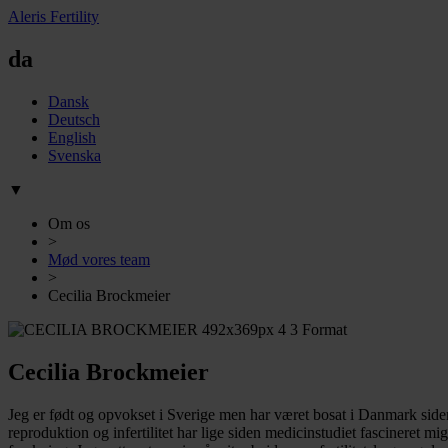
Aleris Fertility
da
Dansk
Deutsch
English
Svenska
▼
Om os
>
Mød vores team
>
Cecilia Brockmeier
Cecilia Brockmeier
Jeg er født og opvokset i Sverige men har været bosat i Danmark sid
reproduktion og infertilitet har lige siden medicinstudiet fascineret m