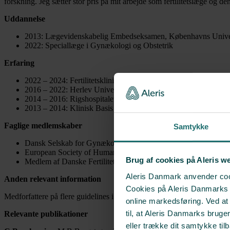
forskning. Jeg sætter stor pris på mit arbejde som fertilitetslæge og den
Uddannelse
2013: Lægevidenskabelig Embedseksamen, Københavns Univer
2022: Speciallæge i Gynækologi og Obstetrik
Erfaring
2022 – 2024: Fertilitetsklinikken på Herlev Universitetshospital
2016 – 2022: Herlev Universitetshospital og Roskilde Universit
2014 – 2016: Rigshospitalet, forskning og klinisk arbejde
2013 – 2014: Klinisk Basis Uddannelse
Faglige medlemskaber
Samtykke
Dansk Selskab for Gynækologi og Obstetrik (DSOG)
European Society of Human Reproduction and Embryology 
Brug af cookies på Aleris w
Medlem af Danske Fertilitetsselskab (DFS)
Aleris Danmark anvender cook
Anden relevant information
Cookies på Aleris Danmarks we
Medforfattere på flere guidelines i Dansk Fertilitetsselskab og Dans
online markedsføring. Ved a
til, at Aleris Danmarks bruge
Relevante publikationer
eller trække dit samtykke til