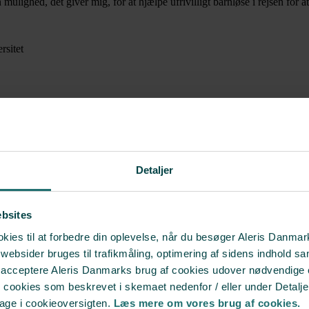
 mulighed, det giver mig, for at hjælpe ufrivilligt barnløse i rejsen for a
sitet
etshospital (speciallægeuddannelse)
Detaljer
(ESHRE)
ebsites
ies til at forbedre din oplevelse, når du besøger Aleris Danma
bsider bruges til trafikmåling, optimering af sidens indhold sam
k Selskab for Gynækologi og Obstetrik. Løbende efteruddannelse med delt
t acceptere Aleris Danmarks brug af cookies udover nødvendige
r cookies som beskrevet i skemaet nedenfor / eller under Detalje
bage i cookieoversigten.
Læs mere om vores brug af cookies.