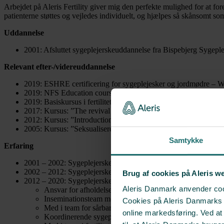
Arbejdet på Aleris Fertility giver mig den perfekte mulighed for at fo
patienterne støttes og vejledes individuelt, og
hjælpes
så skånsomt som
Uddannelse
2001: Afsluttet sygeplejerskeuddannelse fra Bispebjerg Sygepl
Relevant efter-/videreuddannelse
2019: ESHRE certificering for sygeplejesker og jordmødre – W
2019: NFS Education course for Nurses and Embryologists part
2019: Basiskursus i fertilitet
2017: Kursus: ”The revival of intrauterine insemination – Evide
2012: Kursus: ”Introduction to good clinical practice in clin
2005: Kursus: ”Seksualiseret vold”
Samtykke
Erfaring
2001 – 2002: Sygeplejerske på Afsnit for Traumatisk Hjernesk
2002 – 2012: Sygeplejerske på Akut Gynækologisk Modtagelse 
Brug af cookies på Aleris w
2012 – 2020: Sygeplejerske på Rigshospitalets Fertilitetsklinik:
Aleris Danmark anvender cook
Ansvar for afholdelse af Solomor netværk
Inseminationsteam med ultralydsscanning og inseminatio
Cookies på Aleris Danmarks we
Med i team for sårbare patienter
online markedsføring. Ved a
Koordinerende sygeplejerske i team for ægdonation