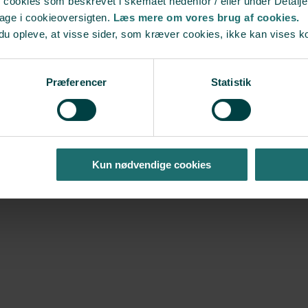
r cookies som beskrevet i skemaet nedenfor / eller under Detalje
bage i cookieoversigten.
Læs mere om vores brug af cookies.
du opleve, at visse sider, som kræver cookies, ikke kan vises k
Fertility Society (NFS)
Præferencer
Statistik
Kun nødvendige cookies
enkelt og plads til individuel behandling. Du skal have ro til at fokusere 