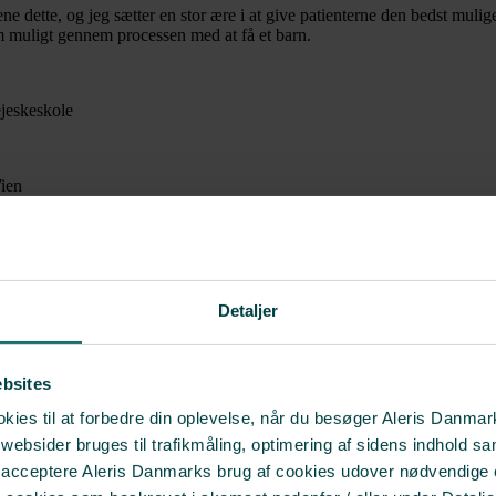
rene dette, og jeg sætter en stor ære i at give patienterne den bedst mul
 muligt gennem processen med at få et barn.
ejeskeskole
ien
 III – Stockholm
nce based quidlines for daily practice”
ical drug research” – GCP enhed OUH
Detaljer
adet – Hvidovre Hospital
samt Center for seksuelle overgreb
ebsites
ies til at forbedre din oplevelse, når du besøger Aleris Danma
n
bsider bruges til trafikmåling, optimering af sidens indhold sam
t acceptere Aleris Danmarks brug af cookies udover nødvendige