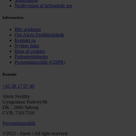
Ægdonation
Nedfrysning af befrugtede æg
Information
Bliv ægdonor
Om Aleris Fertilitetsklinik
Kontakt os
Nyttige links
Brug af cookies
Patientrettigheder
Persondatapolitik (GDPR)
Kontakt
+45 38 17 07 40
Aleris Fertility
Gyngemose Parkvej 66
DK - 2860 Søborg
CVR: 71017516
Persondatapolitik
©2022 - Aleris | All right reserved