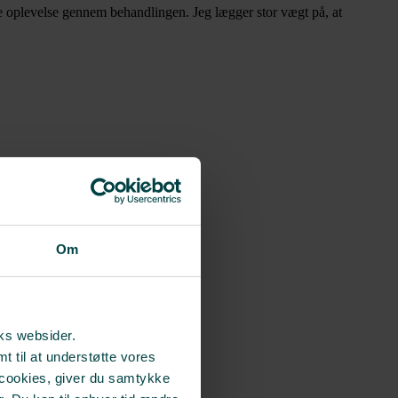
ige oplevelse gennem behandlingen. Jeg lægger stor vægt på, at
Om
rks websider.
t til at understøtte vores
 cookies, giver du samtykke