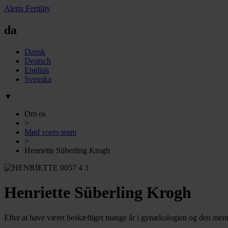
Aleris Fertility
da
Dansk
Deutsch
English
Svenska
▼
Om os
>
Mød vores team
>
Henriette Süberling Krogh
Henriette Süberling Krogh
Efter at have været beskæftiget mange år i gynækologien og den mennes