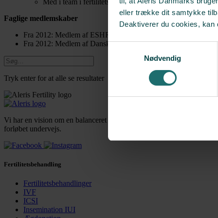
til, at Aleris Danmarks bruge
Med i team i fertilitetsrådgivningen
eller trække dit samtykke til
Faglige medlemskaber
Deaktiverer du cookies, kan 
Fra 2012: Medlem af ESHRE
Fra 2012: Medlem af Dansk Fertilitetsselskab (DFS) og Nordic 
Samtykkevalg
Nødvendig
Tryk enter for at alle se resultater
Vi har en vision om en balanceret fertilitetsbehandling med tid til hver 
forløbet undervejs.
Fertilitetsbehandling
Fertilitetsbehandlinger
IVF
ICSI
Insemination IUI