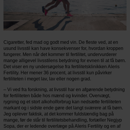
Cigaretter, fed mad og godt med vin. De fleste ved, at en
usund livsstil kan have konsekvenser for, hvordan kroppen
fungerer. Men når det kommer til fertilitet, undervurderer
mange alligevel livsstilens betydning for evnen til at få børn.
Det viser en ny undersøgelse fra fertilitetsklinikken Aleris
Fertility. Her mener 36 procent, at livsstil kun påvirker
fertiliteten i meget lav, lav eller nogen grad.
– Vi ved fra forskning, at livsstil har en afgørende betydning
for fertiliteten både hos mænd og kvinder. Overvægt,
rygning og et stort alkoholforbrug kan nedsætte fertiliteten
markant og i sidste ende gøre det langt sværere at få børn.
Jeg oplever faktisk, at det kommer fuldstændig bag på
mange, før de står til fertilitetsbehandling, fortæller Negjyp
Sopa, der er ledende overlæge på Aleris Fertility og en af