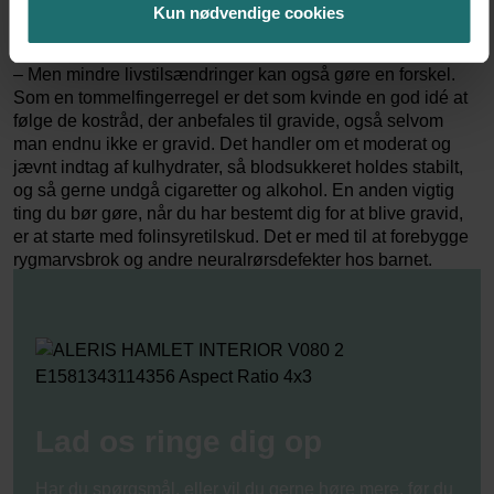
blive normalvægtig gøre, at man øger chancen for at blive
Kun nødvendige cookies
gravid på naturlig vis, fortæller hun og fortsætter:
– Men mindre livstilsændringer kan også gøre en forskel.
Som en tommelfingerregel er det som kvinde en god idé at
følge de kostråd, der anbefales til gravide, også selvom
man endnu ikke er gravid. Det handler om et moderat og
jævnt indtag af kulhydrater, så blodsukkeret holdes stabilt,
og så gerne undgå cigaretter og alkohol. En anden vigtig
ting du bør gøre, når du har bestemt dig for at blive gravid,
er at starte med folinsyretilskud. Det er med til at forebygge
rygmarvsbrok og andre neuralrørsdefekter hos barnet.
Lad os ringe dig op
Har du spørgsmål, eller vil du gerne høre mere, før du