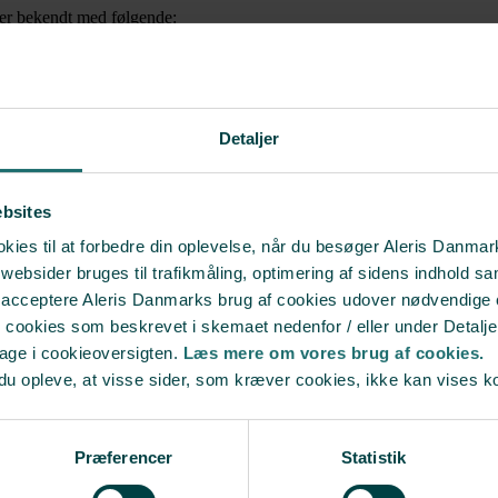
du er bekendt med følgende:
e sygdomme, misdannelser
m.v. søgt begrænset ved kun at anvende donore
g
undersøgt for at belyse dette. Trods disse særlige forsigtighedsregler er
eår, som du får at vide kan være arveligt, er det derfor vigtigt, at du meld
 det kan dreje sig om smitteoverførsel. Selv om donor er testet fri for
Detaljer
kan fremkomme oplysninger om arvelig sygdom hos donor, der medfører,
først viser sig sent i donors liv. Såfremt din behandling med brug af 
ebsites
regler, medfører blokering af donor, vil du blive underrettet frem til bar
ies til at forbedre din oplevelse, når du besøger Aleris Danma
bsider bruges til trafikmåling, optimering af sidens indhold sam
t acceptere Aleris Danmarks brug af cookies udover nødvendige
r cookies som beskrevet i skemaet nedenfor / eller under Detalje
bage i cookieoversigten.
Læs mere om vores brug af cookies.
du opleve, at visse sider, som kræver cookies, ikke kan vises k
enkelt og plads til individuel behandling. Du skal have ro til at fokusere 
Præferencer
Statistik