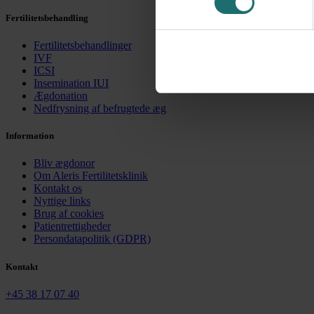
Fertilitetsbehandling
Fertilitetsbehandlinger
IVF
ICSI
Insemination IUI
Ægdonation
Nedfrysning af befrugtede æg
Information
Bliv ægdonor
Om Aleris Fertilitetsklinik
Kontakt os
Nyttige links
Brug af cookies
Patientrettigheder
Persondatapolitik (GDPR)
Kontakt
+45 38 17 07 40